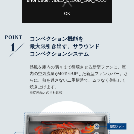
Error Code:
VIDEO_CLOUD_ERR_ACCO
o
UNT_NOT_FOUND
s
e
OK
Session ID:
2026-08-10:d5dd872d3f2e3f0a225a0591
P
layer Element ID:
vjs_video_3
M
o
d
a
コンベクション機能を
l
最大限引き出す、サラウンド
D
コンベクションシステム
i
a
熱風を庫内の隅々まで循環させる新型ファンに、庫
l
内の空気流量が40％※UPした新型ファンカバー。さ
o
らに、熱を逃さない二重構造で、ムラなく美味しく
g
焼き上げます。
※従来品との当社比較