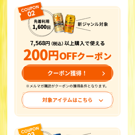
先着利用
1,600
回
7,568
円
以上購入で使える
（税込）
200
円
OFF
クーポン
クーポン獲得！
※メルマガ購読がクーポンの獲得条件となります。
対象アイテムはこちら