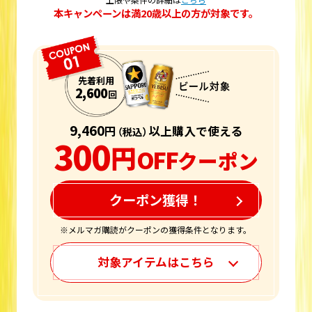
本キャンペーンは満20歳以上の方が対象です。
先着利用
2,600
回
9,460
円
以上購入で使える
（税込）
300
円
OFF
クーポン
クーポン獲得！
※メルマガ購読がクーポンの獲得条件となります。
対象アイテムはこちら