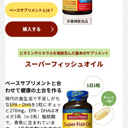
ベースサプリメントとは？
ビタミンやミネラルを複数含んだ基本のサプリメント
スーパーフィッシュオイル
ベースサプリメントと合
わせて健康の土台を作る
現代の食生活で不足しがち
な
EPA・DHA
を1粒にギュッ
と270mg。EPA・DHAはオ
メガ3系（n-3系）脂肪酸
で、青魚に含まれていま