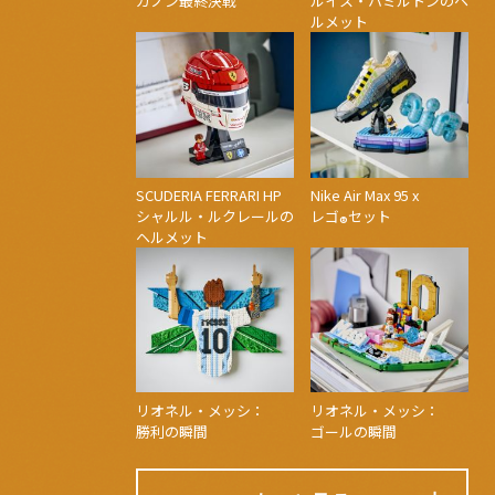
ガノン最終決戦
ルイス・ハミルトンのヘ
ルメット
SCUDERIA FERRARI HP
Nike Air Max 95 x
シャルル・ルクレールの
レゴ
セット
®
ヘルメット
リオネル・メッシ：
リオネル・メッシ：
勝利の瞬間
ゴールの瞬間