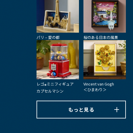
パリ – 愛の都
桜のある日本の風景
レゴ
ミニフィギュア
Vincent van Gogh
®
＜ひまわり＞
カプセルマシン
もっと見る