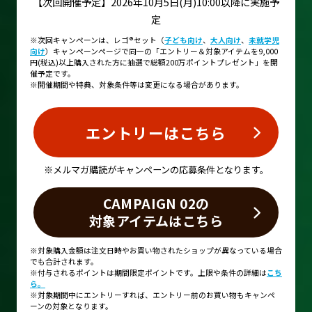
【次回開催予定】2026年10月5日(月)10:00以降に実施予
定
※次回キャンペーンは、レゴ®セット（
子ども向け
、
大人向け
、
未就学児
向け
）キャンペーンページで同一の「エントリー＆対象アイテムを9,000
円(税込)以上購入された方に抽選で総額200万ポイントプレゼント」を開
催予定です。
※開催期間や特典、対象条件等は変更になる場合があります。
エントリーはこちら
※メルマガ購読がキャンペーンの応募条件となります。
CAMPAIGN 02の
対象アイテムはこちら
※対象購入金額は注文日時やお買い物されたショップが異なっている場合
でも合計されます。
※付与されるポイントは期間限定ポイントです。上限や条件の詳細は
こち
ら。
※対象期間中にエントリーすれば、エントリー前のお買い物もキャンペ
ーンの対象となります。