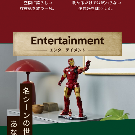
空
間
に
誇
ら
し
い
眺
め
る
だ
け
で
は
終
わ
ら
な
い
存
在
感
を
放
つ
一
台
。
達
成
感
を
味
わ
え
る
。