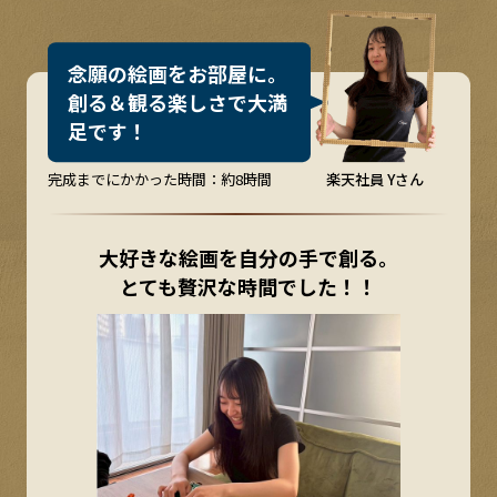
念
願
の
絵
画
を
お
部
屋
に
。
創
る
＆
観
る
楽
し
さ
で
大
満
足
で
す
！
完成までにかかった時間：約8時間
楽天社員 Yさん
立
大好きな絵画を自分の手で創る。
とても贅沢な時間でした！！