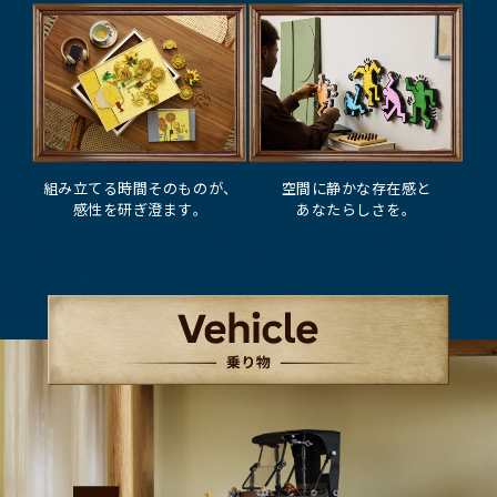
組
み
立
て
る
時
間
そ
の
も
の
が
、
空
間
に
静
か
な
存
在
感
と
感
性
を
研
ぎ
澄
ま
す
。
あ
な
た
ら
し
さ
を
。