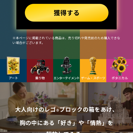
※本ページに掲載されている商品は、売り切れや発売前のため購入できな
い場合がございます。
アート
乗り物
エンターテイメント
ゲーム・スポーツ
ボタニカル
大
人
向
け
の
レ
ゴ
ブ
ロ
ッ
ク
の
箱
を
あ
け
、
®
胸
の
中
に
あ
る
「
好
き
」
や
「
情
熱
」
を