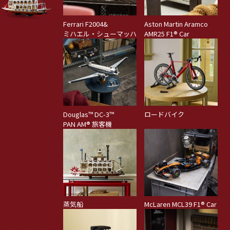
Ferrari F2004&
Aston Martin Aramco
ミハエル・シューマッハ
AMR25 F1
®
Car
Douglas™ DC-3™
ロードバイク
PAN AM
®
旅客機
蒸気船
McLaren MCL39 F1
®
Car