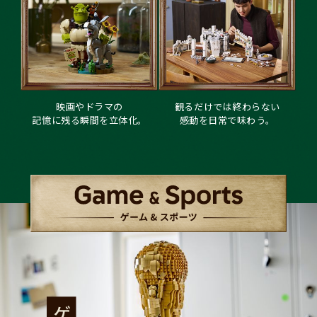
映
画
や
ド
ラ
マ
の
観
る
だ
け
で
は
終
わ
ら
な
い
記
憶
に
残
る
瞬
間
を
立
体
化
。
感
動
を
日
常
で
味
わ
う
。