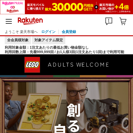
ようこそ 楽天市場へ
ログイン
会員登録
全会員様対象
対象アイテム限定
利用対象金額：1注文あたりの最低お買い物金額なし
利用回数上限：先着999,999回 / お1人様3回(1注文あたり1回)まで利用可能