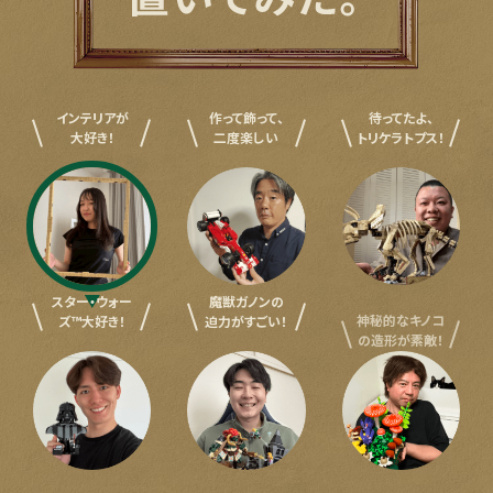
インテリアが
作って飾って、
待ってたよ、
大好き！
二度楽しい
トリケラトプス！
スター・ウォー
魔獣ガノンの
神秘的なキノコ
ズ™大好き！
迫力がすごい！
の造形が素敵！