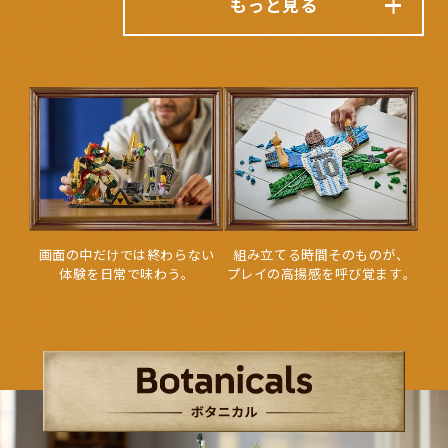
もっと見る
画
面
の
中
だ
け
で
は
終
わ
ら
な
い
組
み
立
て
る
時
間
そ
の
も
の
が
、
体
験
を
日
常
で
味
わ
う
。
プ
レ
イ
の
高
揚
感
を
呼
び
覚
ま
す
。