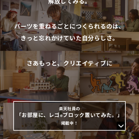
解
放
し
て
み
る
。
パ
ー
ツ
を
重
ね
る
ご
と
に
つ
く
ら
れ
る
の
は
、
き
っ
と
忘
れ
か
け
て
い
た
自
分
ら
し
さ
。
さ
あ
も
っ
と
、
ク
リ
エ
イ
テ
ィ
ブ
に
自
分
を
表
現
し
よ
う
。
楽天社員の
「お部屋に、レゴ
ブロック置いてみた。」
®
掲載中！