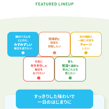
朝のリズムを
水分補給と
効率的
に
ととのえ、
一緒に元気を
野菜を
みずみずしい
チャージ
摂取したい
毎日を送りたい
したい
元気に
夏も
キラキラ
常温
した
で濃厚な
毎日を
飲みごたえを
おくりたい
感じたい
すっきりした味わいで
一日のはじまりに