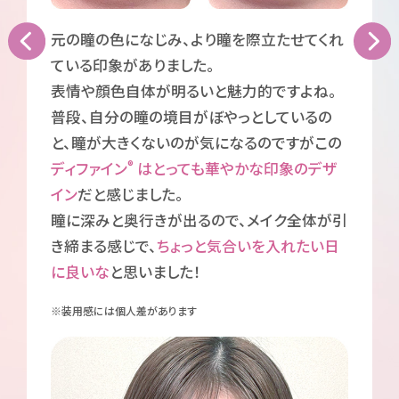
元の瞳の色になじみ、より瞳を際立たせてくれ
ている印象がありました。
表情や顔色自体が明るいと魅力的ですよね。
普段、自分の瞳の境目がぼやっとしているの
と、瞳が大きくないのが気になるのですがこの
®
ディファイン
はとっても華やかな印象のデザ
イン
だと感じました。
瞳に深みと奥行きが出るので、メイク全体が引
き締まる感じで、
ちょっと気合いを入れたい日
に良いな
と思いました！
※装用感には個人差があります