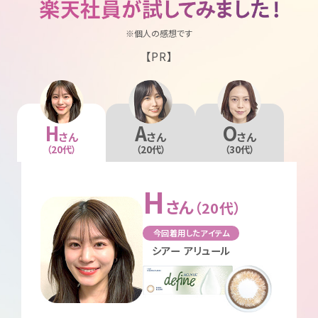
※個人の感想です
【PR】
H
A
O
さん
さん
さん
（20代）
（20代）
（30代）
H
さん
（20代）
今回着用したアイテム
シアー アリュール