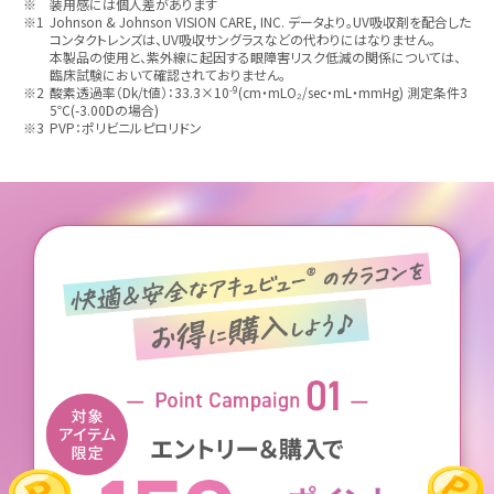
※
装用感には個人差があります
※1
Johnson & Johnson VISION CARE, INC. データより。UV吸収剤を配合した
コンタクトレンズは、UV吸収サングラスなどの代わりにはなりません。
本製品の使用と、紫外線に起因する眼障害リスク低減の関係については、
臨床試験において確認されておりません。
-9
※2
酸素透過率（Dk/t値）：33.3×10
(cm・mLO₂/sec・mL・mmHg) 測定条件3
5℃(-3.00Dの場合)
※3
PVP：ポリビニルピロリドン