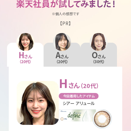
※個人の感想です
【PR】
H
A
O
さん
さん
さん
（20代）
（20代）
（30代）
H
さん
（20代）
今回着用したアイテム
シアー アリュール