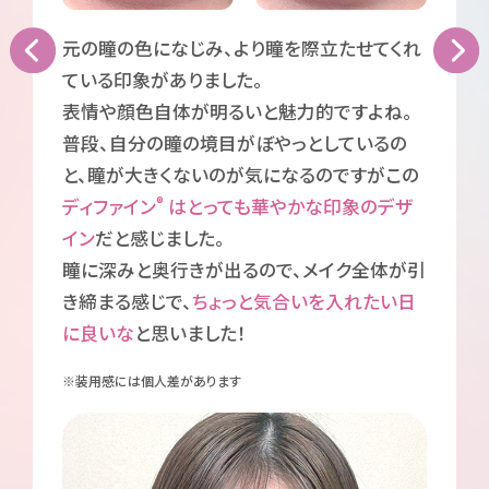
元の瞳の色になじみ、より瞳を際立たせてくれ
ている印象がありました。
表情や顔色自体が明るいと魅力的ですよね。
普段、自分の瞳の境目がぼやっとしているの
と、瞳が大きくないのが気になるのですがこの
®
ディファイン
はとっても華やかな印象のデザ
イン
だと感じました。
瞳に深みと奥行きが出るので、メイク全体が引
き締まる感じで、
ちょっと気合いを入れたい日
に良いな
と思いました！
※装用感には個人差があります