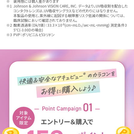
※
装用感には個人差があります
※1
Johnson & Johnson VISION CARE, INC. データより。UV吸収剤を配合した
コンタクトレンズは、UV吸収サングラスなどの代わりにはなりません。
本製品の使用と、紫外線に起因する眼障害リスク低減の関係については、
臨床試験において確認されておりません。
-9
※2
酸素透過率（Dk/t値）：33.3×10
(cm・mLO₂/sec・mL・mmHg) 測定条件3
5℃(-3.00Dの場合)
※3
PVP：ポリビニルピロリドン